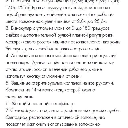
2. Шестиступенчатое увеличение (2,8x; 4,2x; 6,9x; 10,4x;
17,0x; 25,6x) Вращая ручку увеличения, можно легко
подобрать нужное увеличение для всех типов работ из
шести возможных с увеличением от 2,8х до 25,6х.
3. Бинокуляр с углом наклона от 0 до 180 градусов
снабжен дополнительной ручкой плавной регулировки
межзрачкового расстояния, что позволяет легко настроить
бинокуляр, зная своё межзрачковое расстояние.
4. Автоматическое выключение подсветки при поднятии
плеча вверх. Данная опция позволяет легко включать и
отключать микроскоп в течении рабочего дня не
используя кнопку отключения от сети.
5. Защитные стерилизуемые колпачки на все рукоятки.
Комплект из 14-ти колпачков, который можно
стерилизовать.
6. Желтый и зеленый светофильтр.
7. Светодиодная подсветка с длительным сроком службы.
Светодиод расположен в оптической головке, что
позволяет исключить использование волоконно-