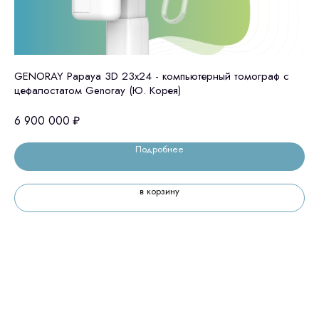
Остались вопросы
оставьте контакты, мы свяжемся и
GENORAY Papaya 3D 23x24 - компьютерный томограф с
То
© 2024 ЛС Дентал Групп
цефалостатом Genoray (Ю. Корея)
ответим на все вопросы
6 900 000
₽
Подробнее
Главная
Продукция
в корзину
Оплата и доставка
Контакты
3D печать