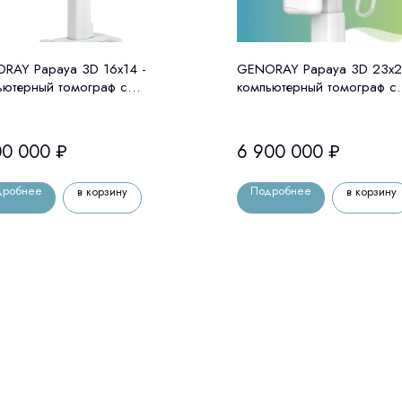
RAY Papaya 3D 16x14 -
GENORAY Papaya 3D 23x2
ьютерный томограф с
компьютерный томограф с
лостатом Genoray (Ю. Корея)
цефалостатом Genoray (Ю.
00 000
₽
6 900 000
₽
дробнее
Подробнее
в корзину
в корзину