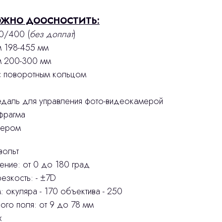
ЖНО ДООСНОСТИТЬ:
0/400 (
без доплат
)
м 198-455 мм
м 200-300 мм
° с поворотным кольцом
едаль для управления фото-видеокамерой
фрагма
зером
вольт
ние: от 0 до 180 град
езкость: - ±7D
 окуляра - 170 объектива - 250
ого поля: от 9 до 78 мм
х