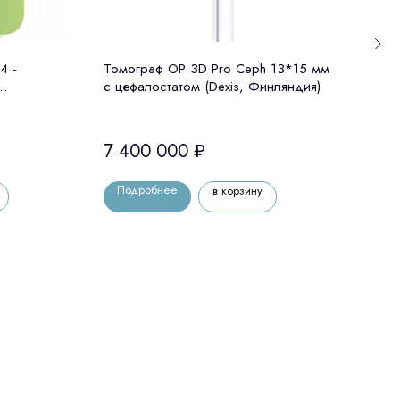
4 -
Томограф OP 3D Pro Ceph 13*15 мм
Томо
с цефалостатом (Dexis, Финляндия)
цефа
 Корея)
7 400 000
₽
5 0
Подробнее
По
в корзину