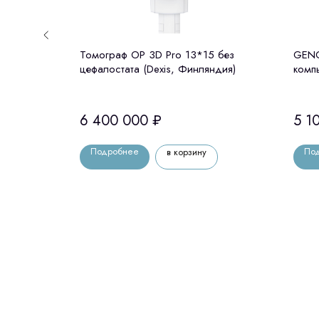
лостатом
Томограф OP 3D Pro 13*15 без
GENO
цефалостата (Dexis, Финляндия)
комп
цефа
6 400 000
₽
5 1
Подробнее
По
в корзину