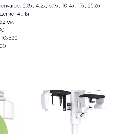
нчатое: 2.8x, 4.2x, 6.9x, 10.4x, 17x, 25.6x
щение: 40 Вт
 62 мм
00
610x620
500