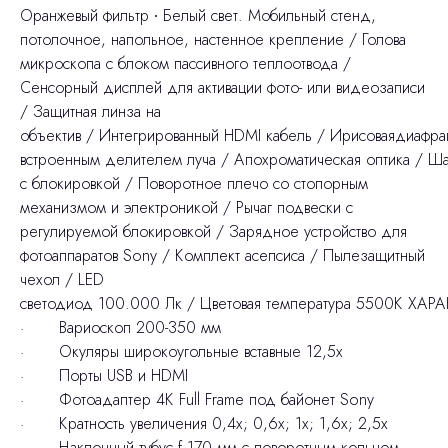
Оранжевый фильтр ∙ Белый свет. Мобильный стенд,
потолочное, напольное, настенное крепление / Голова
микроскопа с блоком пассивного теплоотвода /
Сенсорный дисплей для активации фото- или видеозаписи
/ Защитная линза на
объектив / Интегрированный HDMI кабель / Ирисоваядиафра
встроенным делителем луча / Апохроматическая оптика / 
с блокировкой / Поворотное плечо со стопорным
механизмом и электроникой / Рычаг подвески с
регулируемой блокировкой / Зарядное устройство для
фотоаппаратов Sony / Комплект асепсиса / Пылезащитный
чехол / LED
cветодиод 100.000 Лк / Цветовая температура 5500К ХА
· Вариоскоп 200-350 мм
· Окуляры широкоугольные вставные 12,5х
· Порты USB и HDMI
· Фотоадаптер 4К Full Frame под байонет Sony
· Кратность увеличения 0,4х; 0,6х; 1х; 1,6х; 2,5х
· Наклонный тубус f 170 мм с поворотным кольцом