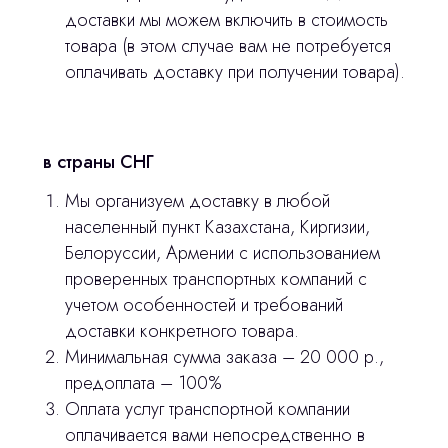
Продукция
доставки мы можем включить в стоимость
Оплата и доставка
товара (в этом случае вам не потребуется
оплачивать доставку при получении товара).
Контакты
3D печать
в страны СНГ
Лицензирование
Мы организуем доставку в любой
населенный пункт Казахстана, Киргизии,
Изготовление хирургических шаблонов
Белоруссии, Армении с использованием
Отправить вопрос
Политика конфиденциальности
проверенных транспортных компаний с
учетом особенностей и требований
Нажимая на кнопку «Отправить вопрос»
stasicus
сделано
доставки конкретного товара.
вы соглашаетесь с
политикой
Минимальная сумма заказа – 20 000 р.,
конфиденциальности
предоплата – 100%
Оплата услуг транспортной компании
оплачивается вами непосредственно в