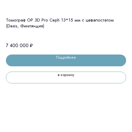
Томограф OP 3D Pro Ceph 13*15 мм с цефалостатом
Gr
(Dexis, Финляндия)
10
7 400 000
₽
Подробнее
в корзину