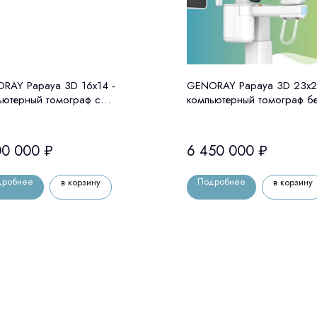
RAY Papaya 3D 16x14 -
GENORAY Papaya 3D 23x2
ьютерный томограф с
компьютерный томограф б
лостатом Genoray (Ю. Корея)
цефалостата Genoray (Ю. 
00 000
₽
6 450 000
₽
дробнее
Подробнее
в корзину
в корзину