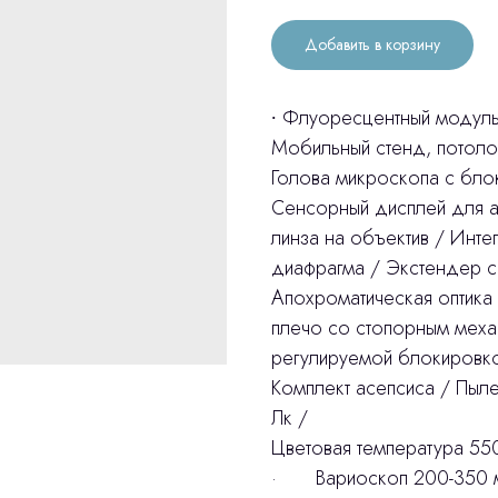
Добавить в корзину
∙ Флуоресцентный модуль
Мобильный стенд, потоло
Голова микроскопа с бло
Сенсорный дисплей для ак
линза на объектив / Инт
диафрагма / Экстендер с
Апохроматическая оптик
плечо со стопорным меха
регулируемой блокировко
Комплект асепсиса / Пыл
Лк /
Цветовая температура 
· Вариоскоп 200-350 мм