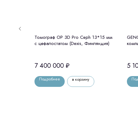
 без
Томограф OP 3D Pro Ceph 13*15 мм
GENO
ндия)
с цефалостатом (Dexis, Финляндия)
комп
цефа
7 400 000
₽
5 1
Подробнее
По
в корзину