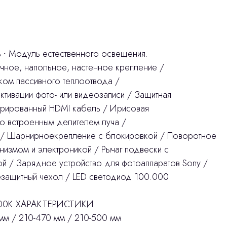
 ∙ Модуль естественного освещения.
чное, напольное, настенное крепление /
ком пассивного теплоотвода /
тивации фото- или видеозаписи / Защитная
егрированный HDMI кабель / Ирисовая
о встроенным делителем луча /
а / Шарнирноекрепление с блокировкой / Поворотное
низмом и электроникой / Рычаг подвески с
й / Зарядное устройство для фотоаппаратов Sony /
езащитный чехол / LED cветодиод 100.000
5500К ХАРАКТЕРИСТИКИ
 / 210-470 мм / 210-500 мм