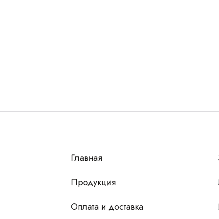
Остались вопросы
г?
авьте контакты, мы свяжемся и ответим на все воп
алпромлизинг»
Главная
у
 чтобы мы
Продукция
Оплата и доставка