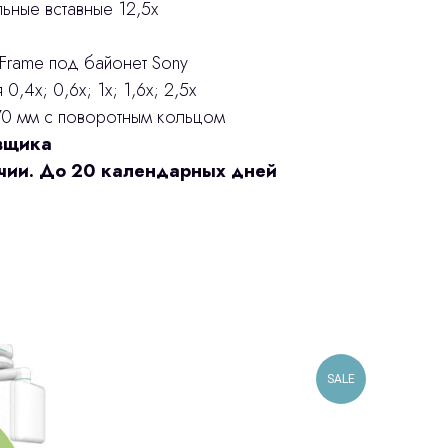
ные вставные 12,5х
Frame под байонет Sony
,4х; 0,6х; 1х; 1,6х; 2,5х
0 мм с поворотным кольцом
авщика
ичии. До 20 календарных дней
SALE