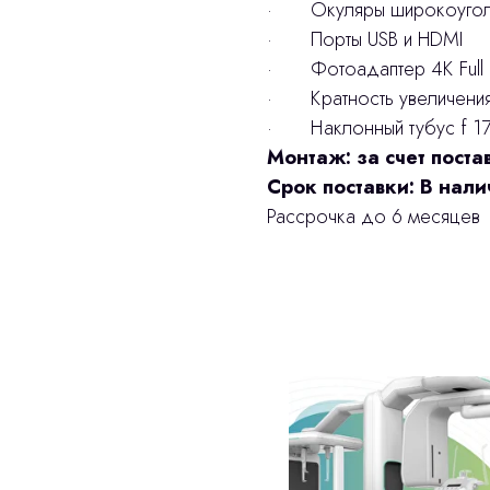
· Окуляры широкоуголь
· Порты USB и HDMI
· Фотоадаптер 4К Full 
· Кратность увеличения 0
· Наклонный тубус f 17
Монтаж: за счет пост
Срок поставки: В нал
Рассрочка до 6 месяцев