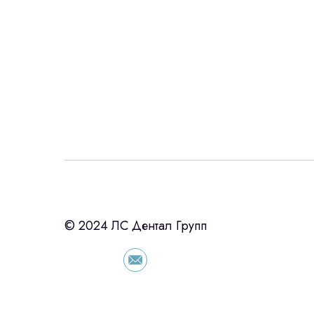
Интересует лизин
ост
с помощью нашего партнера ООО «Ур
© 2024 ЛС Дентал Групп
подберем выгодные условия по лизинг
оборудования, просто оставьте контакты
сориентировали по условиям