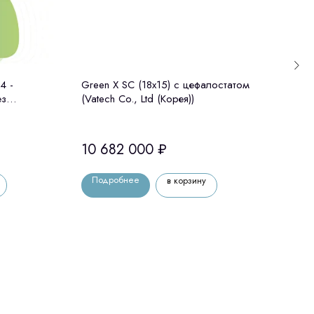
4 -
Green X SC (18x15) c цефалостатом
Gree
ез
(Vatech Co., Ltd (Корея))
цефа
Корея)
10 682 000
₽
8 3
Подробнее
По
в корзину