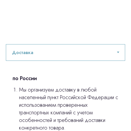
Главная
Продукция
Оплата и доставка
Контакты
3D печать
Лицензирование
по России
Изготовление хирургических шаблонов
Мы организуем доставку в любой
Политика конфиденциальности
населенный пункт Российской Федерации с
использованием проверенных
stasicus
сделано
транспортных компаний с учетом
особенностей и требований доставки
конкретного товара.