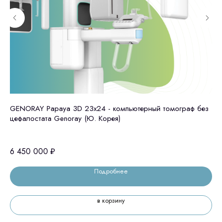
GENORAY Papaya 3D 23x24 - компьютерный томограф без
То
цефалостата Genoray (Ю. Корея)
Остались вопросы
5 
6 450 000
₽
оставьте контакты, мы свяжемся и
Подробнее
© 2024 ЛС Дентал Групп
ответим на все вопросы
в корзину