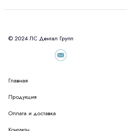
Интересует лизинг?
с помощью нашего партнера ООО
«Уралпромлизинг» подберем выгодные
условия по лизингу оборудования,
просто оставьте контакты чтобы мы
сориентировали по условиям