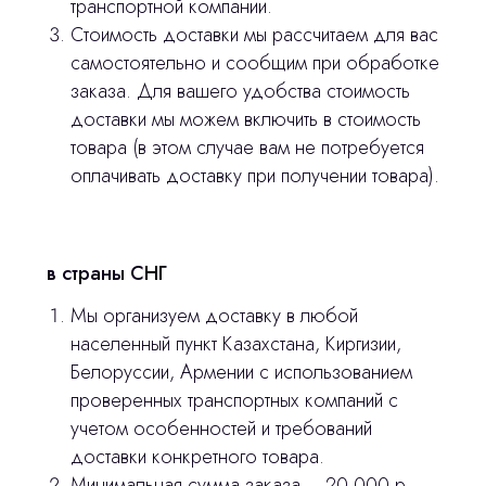
транспортной компании.
Стоимость доставки мы рассчитаем для вас
самостоятельно и сообщим при обработке
заказа. Для вашего удобства стоимость
Остались вопросы
доставки мы можем включить в стоимость
товара (в этом случае вам не потребуется
оставьте контакты, мы свяжемся и
оплачивать доставку при получении товара).
© 2024 ЛС Дентал Групп
ответим на все вопросы
в страны СНГ
Главная
Мы организуем доставку в любой
населенный пункт Казахстана, Киргизии,
Продукция
Белоруссии, Армении с использованием
Оплата и доставка
проверенных транспортных компаний с
учетом особенностей и требований
Контакты
доставки конкретного товара.
Минимальная сумма заказа – 20 000 р.,