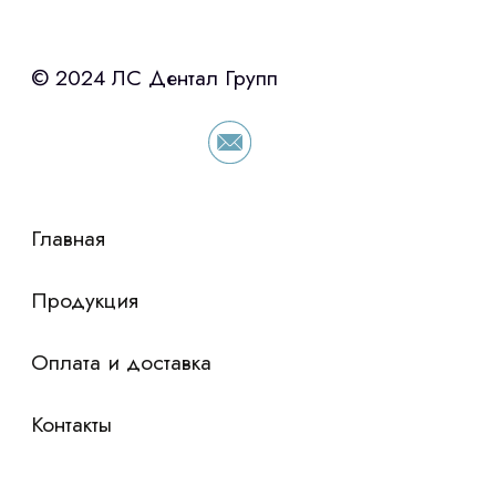
с помощью нашего партнера ООО
«Уралпромлизинг» подберем выгодные
условия по лизингу оборудования,
просто оставьте контакты чтобы мы
сориентировали по условиям