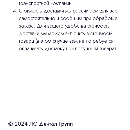
транспортной компании.
Контакты
Стоимость доставки мы рассчитаем для вас
самостоятельно и сообщим при обработке
3D печать
заказа. Для вашего удобства стоимость
доставки мы можем включить в стоимость
Лицензирование
товара (в этом случае вам не потребуется
Изготовление хирургических шаблонов
оплачивать доставку при получении товара).
Отправить вопрос
Политика конфиденциальности
Нажимая на кнопку «Отправить вопрос»
stasicus
сделано
вы соглашаетесь с
политикой
конфиденциальности
Интересует лизинг?
с помощью нашего партнера ООО
«Уралпромлизинг» подберем выгодные
условия по лизингу оборудования,