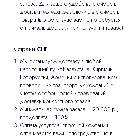
заказа. Для вашего удобства стоимость
доставки мы можем включить в стоимость
товара (в этом случае вам не потребуется
оплачивать доставку при получении товара).
в страны СНГ
Остались вопросы
Мы организуем доставку в любой
оставьте контакты, мы свяжемся и
населенный пункт Казахстана, Киргизии,
© 2024 ЛС Дентал Групп
ответим на все вопросы
Белоруссии, Армении с использованием
проверенных транспортных компаний с
учетом особенностей и требований
доставки конкретного товара.
Главная
Минимальная сумма заказа – 20 000 р.,
предоплата – 100%
Продукция
Оплата услуг транспортной компании
Оплата и доставка
оплачивается вами непосредственно в