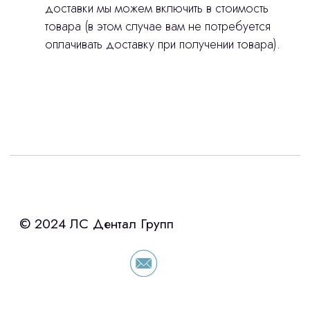
доставки мы можем включить в стоимость
товара (в этом случае вам не потребуется
оплачивать доставку при получении товара).
Интересует лизинг?
с помощью нашего партнера ООО
«Уралпромлизинг» подберем выгодные
условия по лизингу оборудования,
просто оставьте контакты чтобы мы
сориентировали по условиям