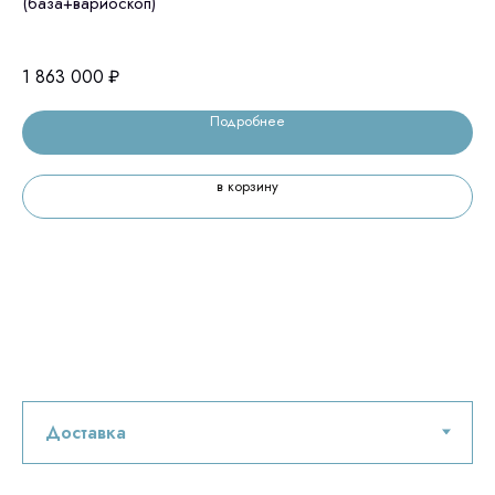
(база+вариоскоп)
86
1 863 000
₽
Подробнее
в корзину