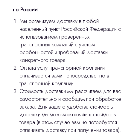
по России
Остались вопросы
Мы организуем доставку в любой
оставьте контакты, мы свяжемся и
населенный пункт Российской Федерации с
© 2024 ЛС Дентал Групп
ответим на все вопросы
использованием проверенных
транспортных компаний с учетом
особенностей и требований доставки
конкретного товара.
Главная
Оплата услуг транспортной компании
Продукция
оплачивается вами непосредственно в
транспортной компании.
Оплата и доставка
Стоимость доставки мы рассчитаем для вас
Контакты
самостоятельно и сообщим при обработке
заказа. Для вашего удобства стоимость
доставки мы можем включить в стоимость
3D печать
товара (в этом случае вам не потребуется
Лицензирование
оплачивать доставку при получении товара).