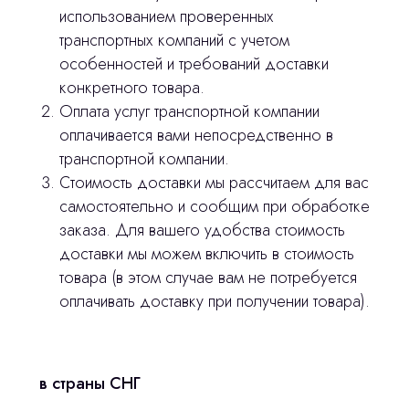
использованием проверенных
транспортных компаний с учетом
особенностей и требований доставки
конкретного товара.
Остались вопросы
Оплата услуг транспортной компании
оплачивается вами непосредственно в
оставьте контакты, мы свяжемся и
© 2024 ЛС Дентал Групп
транспортной компании.
ответим на все вопросы
Стоимость доставки мы рассчитаем для вас
самостоятельно и сообщим при обработке
заказа. Для вашего удобства стоимость
Главная
доставки мы можем включить в стоимость
товара (в этом случае вам не потребуется
Продукция
оплачивать доставку при получении товара).
Оплата и доставка
Контакты
в страны СНГ