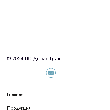
Интересует лизинг?
с помощью нашего партнера ООО
«Уралпромлизинг» подберем выгодные
условия по лизингу оборудования,
просто оставьте контакты чтобы мы
сориентировали по условиям