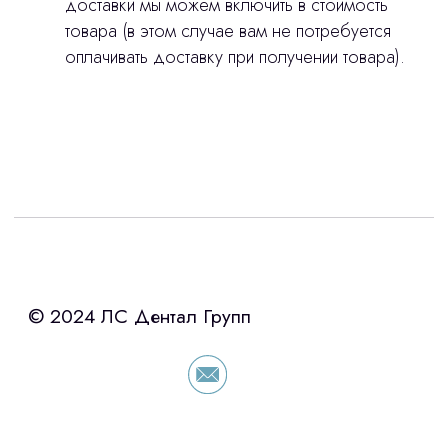
доставки мы можем включить в стоимость
товара (в этом случае вам не потребуется
оплачивать доставку при получении товара).
Интересует лизинг?
с помощью нашего партнера ООО
«Уралпромлизинг» подберем выгодные
условия по лизингу оборудования,
просто оставьте контакты чтобы мы
сориентировали по условиям