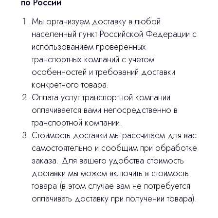
по России
Остались вопросы
Мы организуем доставку в любой
населенный пункт Российской Федерации с
оставьте контакты, мы свяжемся и
использованием проверенных
© 2024 ЛС Дентал Групп
ответим на все вопросы
транспортных компаний с учетом
особенностей и требований доставки
конкретного товара.
Оплата услуг транспортной компании
Главная
оплачивается вами непосредственно в
Продукция
транспортной компании.
Стоимость доставки мы рассчитаем для вас
Оплата и доставка
самостоятельно и сообщим при обработке
Контакты
заказа. Для вашего удобства стоимость
доставки мы можем включить в стоимость
товара (в этом случае вам не потребуется
3D печать
оплачивать доставку при получении товара).
Лицензирование