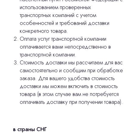
использованием проверенных
оставьте контакты, мы свяжемся и
© 2024 ЛС Дентал Групп
транспортных компаний с учетом
ответим на все вопросы
особенностей и требований доставки
конкретного товара.
Оплата услуг транспортной компании
Главная
оплачивается вами непосредственно в
транспортной компании.
Продукция
Стоимость доставки мы рассчитаем для вас
самостоятельно и сообщим при обработке
Оплата и доставка
заказа. Для вашего удобства стоимость
Контакты
доставки мы можем включить в стоимость
товара (в этом случае вам не потребуется
оплачивать доставку при получении товара).
3D печать
Лицензирование
Изготовление хирургических шаблонов
в страны СНГ