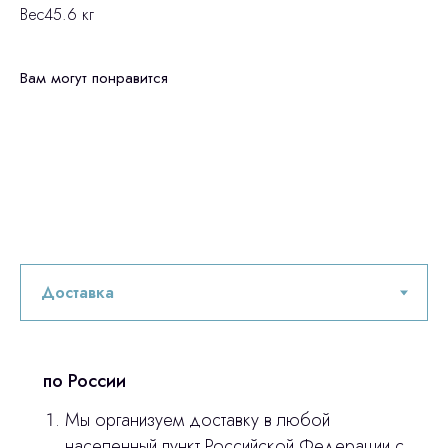
Вес45.6 кг
Вам могут понравится
по России
Мы организуем доставку в любой
Остались вопросы
населенный пункт Российской Федерации с