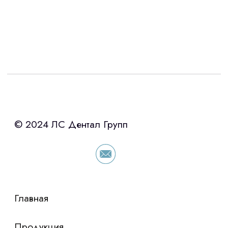
Интересует лизинг?
с помощью нашего партнера ООО
«Уралпромлизинг» подберем выгодные
условия по лизингу оборудования,
просто оставьте контакты чтобы мы
сориентировали по условиям