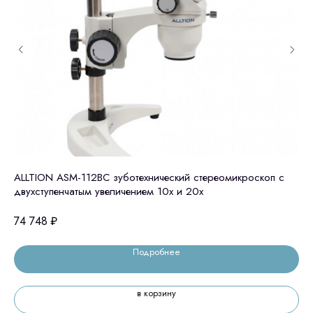
ALLTION ASM-112BC зуботехнический стереомикроскоп с
AL
двухступенчатым увеличением 10x и 20х
ст
по
74 748
₽
10
Подробнее
в корзину