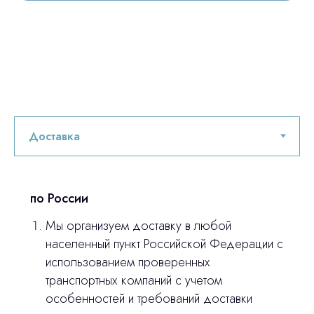
по России
Мы организуем доставку в любой
населенный пункт Российской Федерации с
Остались вопросы
использованием проверенных
транспортных компаний с учетом
оставьте контакты, мы свяжемся и
особенностей и требований доставки
© 2024 ЛС Дентал Групп
ответим на все вопросы