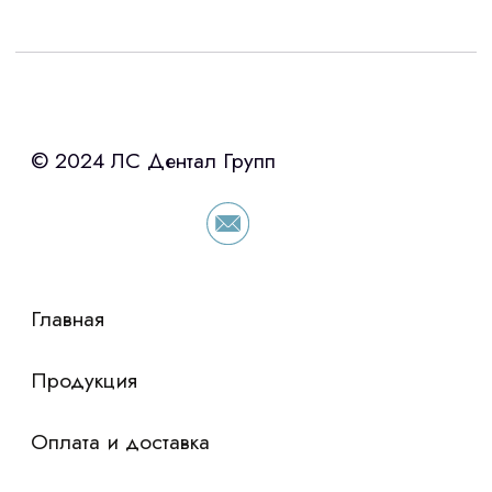
Интересует лизинг?
с помощью нашего партнера ООО
«Уралпромлизинг» подберем выгодные
условия по лизингу оборудования,
просто оставьте контакты чтобы мы
сориентировали по условиям