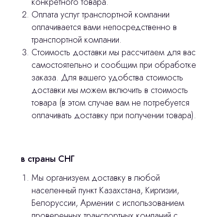
конкретного товара.
Оплата услуг транспортной компании
оплачивается вами непосредственно в
транспортной компании.
Главная
Стоимость доставки мы рассчитаем для вас
Продукция
самостоятельно и сообщим при обработке
заказа. Для вашего удобства стоимость
Оплата и доставка
доставки мы можем включить в стоимость
Контакты
товара (в этом случае вам не потребуется
оплачивать доставку при получении товара).
3D печать
Лицензирование
в страны СНГ
Изготовление хирургических шаблонов
Мы организуем доставку в любой
Политика конфиденциальности
населенный пункт Казахстана, Киргизии,
Белоруссии, Армении с использованием
проверенных транспортных компаний с
stasicus
сделано