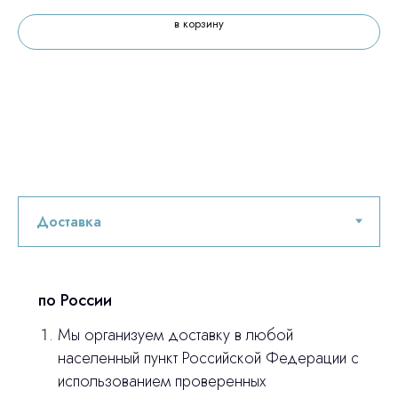
в корзину
Остались вопросы
оставьте контакты, мы свяжемся и
© 2024 ЛС Дентал Групп
ответим на все вопросы
Главная
по России
Продукция
Мы организуем доставку в любой
Оплата и доставка
населенный пункт Российской Федерации с
Контакты
использованием проверенных