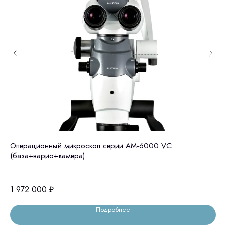
Операционный микроскоп серии АМ-6000 VC
Zu
(база+варио+камера)
ми
1 972 000
₽
2 
Подробнее