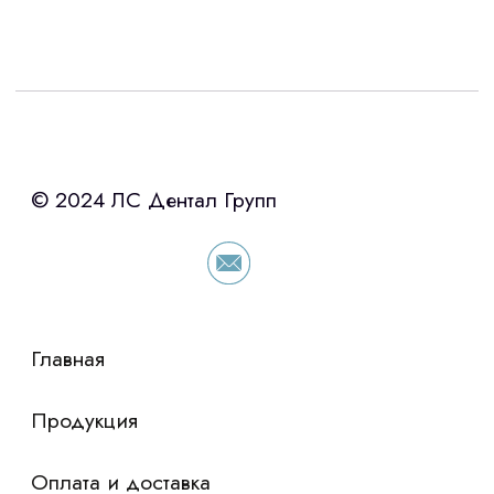
Интересует лизинг?
с помощью нашего партнера ООО
«Уралпромлизинг» подберем выгодные
условия по лизингу оборудования,
просто оставьте контакты чтобы мы
сориентировали по условиям