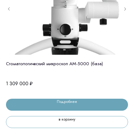
Стоматологический микроскоп АМ-5000 (база)
Ст
ва
1 309 000
₽
1 
Подробнее
в корзину