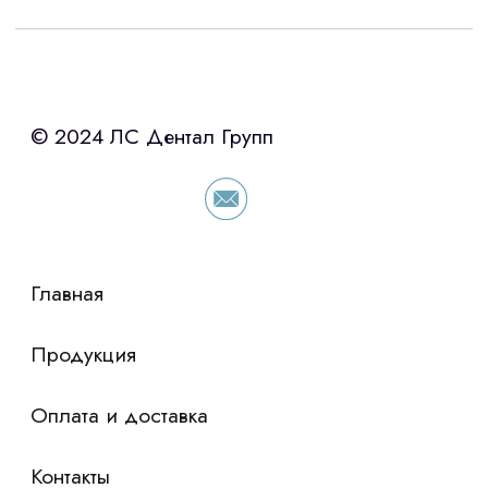
Интересует лизинг?
с помощью нашего партнера ООО
«Уралпромлизинг» подберем выгодные
условия по лизингу оборудования,
просто оставьте контакты чтобы мы
сориентировали по условиям