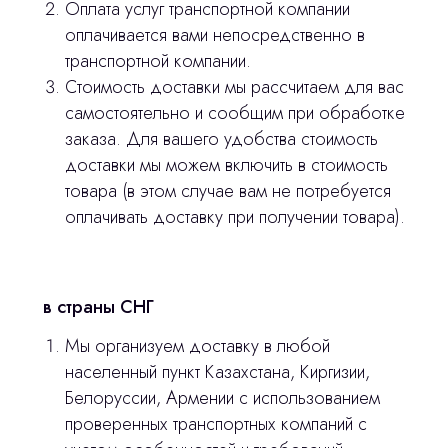
Оплата услуг транспортной компании
оплачивается вами непосредственно в
транспортной компании.
Главная
Стоимость доставки мы рассчитаем для вас
Продукция
самостоятельно и сообщим при обработке
заказа. Для вашего удобства стоимость
Оплата и доставка
доставки мы можем включить в стоимость
Контакты
товара (в этом случае вам не потребуется
оплачивать доставку при получении товара).
3D печать
Лицензирование
в страны СНГ
Изготовление хирургических шаблонов
Мы организуем доставку в любой
Политика конфиденциальности
населенный пункт Казахстана, Киргизии,
Белоруссии, Армении с использованием
проверенных транспортных компаний с
stasicus
сделано