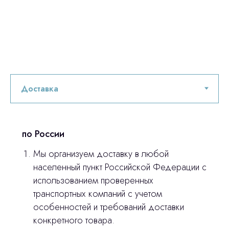
по России
Мы организуем доставку в любой
населенный пункт Российской Федерации с
Остались вопросы
использованием проверенных
транспортных компаний с учетом
оставьте контакты, мы свяжемся и
особенностей и требований доставки
© 2024 ЛС Дентал Групп
ответим на все вопросы
конкретного товара.