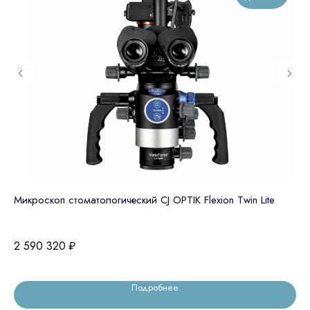
Микроскоп стоматологический CJ OPTIK Flexion Twin Lite
Le
Hi
(K
2 590 320
₽
2 
Подробнее