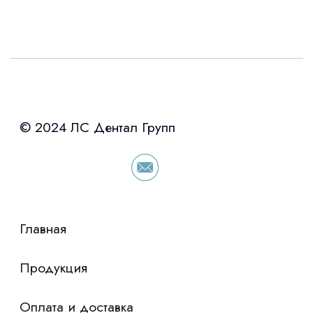
Интересует лизинг?
с помощью нашего партнера ООО
«Уралпромлизинг» подберем выгодные
условия по лизингу оборудования,
просто оставьте контакты чтобы мы
сориентировали по условиям