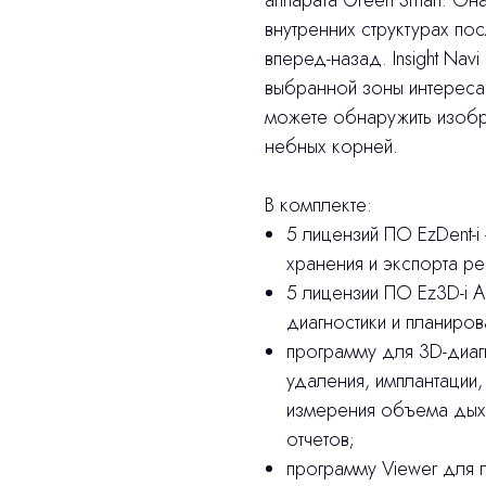
аппарата Green Smart. Он
внутренних структурах п
вперед-назад. Insight Na
выбранной зоны интереса
можете обнаружить изобр
небных корней.
В комплекте:
5 лицензий ПО EzDent-i
хранения и экспорта ре
5 лицензии ПО Ez3D-i 
диагностики и планиро
программу для 3D-диаг
удаления, имплантации,
измерения объема дыха
отчетов;
программу Viewer для 