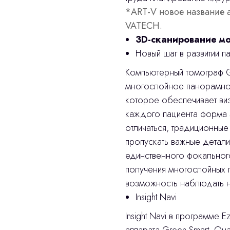
*ART-V новое название а
VATECH.
3D-сканирование м
Новый шаг в развитии па
Компьютерный томограф Gr
многослойное панорамное
которое обеспечивает ви
каждого пациента форма 
отличаться, традиционны
пропускать важные детал
единственного фокального 
получения многослойных 
возможность наблюдать 
Insight Navi
Insight Navi в программе 