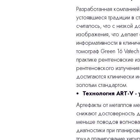
Разработанная компанией 
устоявшиеся традиции в с
считалось, что с низкой 
изображения, что делает 
информативности в клини
томограф Green 16 Vatech
практике рентгеновские 
рентгеновского излучения
достигаются клинически и
золотым стандартом.
Технология ART-V -
Артефакты от металлов м
снижают достоверность д
меньше поводов волноват
диагностики при планирова
труда планирование хиру