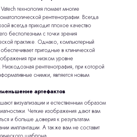
Vatech технология ломает многие
томатологической рентгенографии. Всегда
дозой всегда приходит плохое качество
его бесполезным с точки зрения
ческой практике. Однако, компьютерный
 обеспечивает пригодные в клинической
изображения при низком уровне
. Низкодозная рентгенография, при которой
нформативные снимки, является новым
 уменьшение артефактов
ешают визуализации и естественным образом
иагностики. Четкие изображения дают вам
ься и больше доверия к результатам
нии имплантации. А также вам не составит
ргического шаблона.