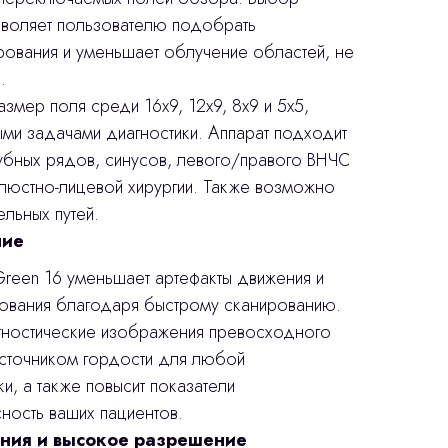
воляет пользователю подобрать
рования и уменьшает облучение областей, не
.
мер поля среди 16x9, 12x9, 8x9 и 5x5,
ми задачами диагностики. Аппарат подходит
зубных рядов, синусов, левого/правого ВНЧС
елюстно-лицевой хирургии. Также возможно
льных путей.
ние
reen 16 уменьшает артефакты движения и
ования благодаря быстрому сканированию.
гностические изображения превосходного
источником гордости для любой
и, а также повысит показатели
ность ваших пациентов.
ения и высокое разрешение