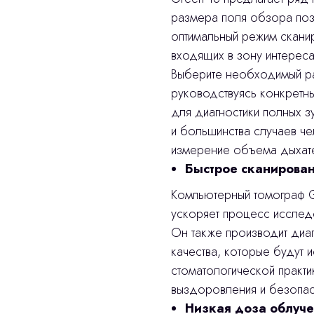
размера поля обзора поз
оптимальный режим скани
входящих в зону интереса
Выберите необходимый раз
руководствуясь конкретны
для диагностики полных 
и большинства случаев ч
измерение объема дыхате
Быстрое сканирова
Компьютерный томограф G
ускоряет процесс исслед
Он также производит диа
качества, которые будут 
стоматологической практик
выздоровления и безопас
Низкая доза облуч