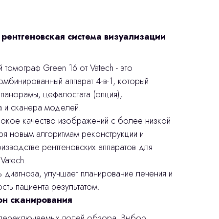
рентгеновская система визуализации
томограф Green 16 от Vatech - это
мбинированный аппарат 4-в-1, который
панорамы, цефалостата (опция),
 и сканера моделей.
сокое качество изображений с более низкой
ря новым алгоритмам реконструкции и
изводстве рентгеновских аппаратов для
Vatech.
ь диагноза, улучшает планирование лечения и
ть пациента результатом.
он сканирования
 переключаемых полей обзора. Выбор