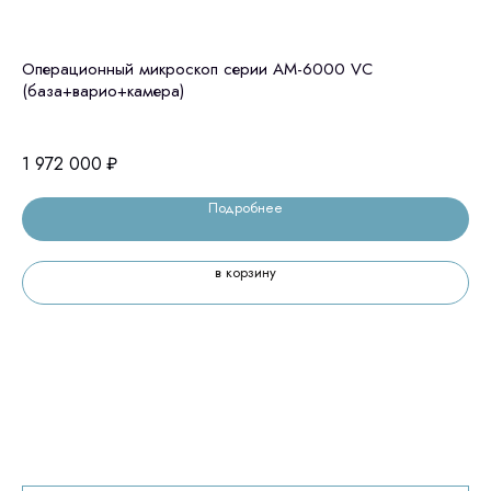
Операционный микроскоп серии АМ-6000 VC
Оп
(база+варио+камера)
(б
1 972 000
₽
1 
Подробнее
в корзину