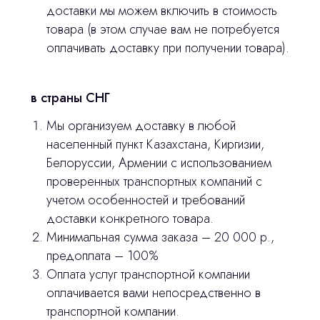
доставки мы можем включить в стоимость
Оплата и доставка
товара (в этом случае вам не потребуется
Контакты
оплачивать доставку при получении товара).
3D печать
в страны СНГ
Лицензирование
Мы организуем доставку в любой
населенный пункт Казахстана, Киргизии,
Изготовление хирургических шаблонов
Белоруссии, Армении с использованием
Политика конфиденциальности
проверенных транспортных компаний с
учетом особенностей и требований
доставки конкретного товара.
stasicus
сделано
Минимальная сумма заказа – 20 000 р.,
предоплата – 100%
Оплата услуг транспортной компании
оплачивается вами непосредственно в
транспортной компании.