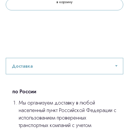
в корзину
оставьте контакты, мы свяжемся и
© 2024 ЛС Дентал Групп
ответим на все вопросы
Главная
Продукция
Оплата и доставка
Контакты
по России
3D печать
Мы организуем доставку в любой
Лицензирование
населенный пункт Российской Федерации с
использованием проверенных
Изготовление хирургических шаблонов
транспортных компаний с учетом