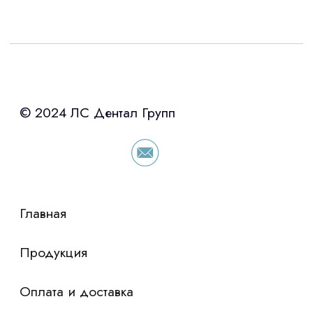
Интересует лизинг?
с помощью нашего партнера ООО
«Уралпромлизинг» подберем выгодные
условия по лизингу оборудования,
просто оставьте контакты чтобы мы
сориентировали по условиям