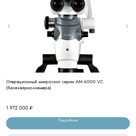
Операционный микроскоп серии АМ-6000 VC
Le
(база+варио+камера)
Hi
(K
1 972 000
₽
2 
Подробнее
Остались вопросы