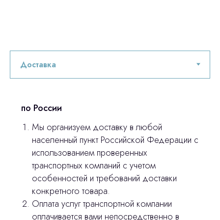
по России
Мы организуем доставку в любой
населенный пункт Российской Федерации с
Остались вопросы
использованием проверенных
транспортных компаний с учетом
оставьте контакты, мы свяжемся и
особенностей и требований доставки
© 2024 ЛС Дентал Групп
ответим на все вопросы
конкретного товара.
Оплата услуг транспортной компании
оплачивается вами непосредственно в