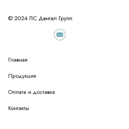
с помощью нашего партнера ООО
«Уралпромлизинг» подберем выгодные
условия по лизингу оборудования,
просто оставьте контакты чтобы мы
сориентировали по условиям