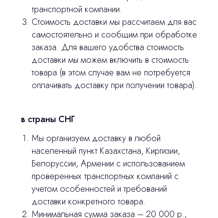
транспортной компании.
Главная
Стоимость доставки мы рассчитаем для вас
Продукция
самостоятельно и сообщим при обработке
заказа. Для вашего удобства стоимость
Оплата и доставка
доставки мы можем включить в стоимость
Контакты
товара (в этом случае вам не потребуется
оплачивать доставку при получении товара).
3D печать
в страны СНГ
Лицензирование
Мы организуем доставку в любой
Изготовление хирургических шаблонов
населенный пункт Казахстана, Киргизии,
Политика конфиденциальности
Белоруссии, Армении с использованием
проверенных транспортных компаний с
stasicus
учетом особенностей и требований
сделано
доставки конкретного товара.
Минимальная сумма заказа – 20 000 р.,