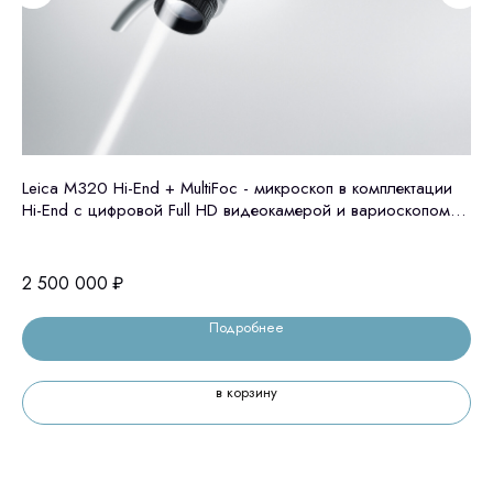
Leica M320 Hi-End + MultiFoc - микроскоп в комплектации
Ми
Hi-End с цифровой Full HD видеокамерой и вариоскопом
(KaVo, Германия)
2 
2 500 000
₽
Подробнее
в корзину