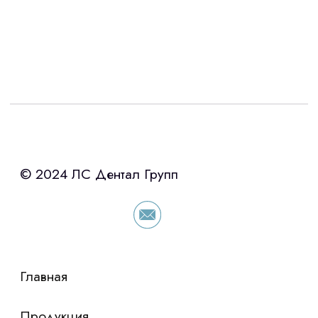
Интересует лизинг?
с помощью нашего партнера ООО
«Уралпромлизинг» подберем выгодные
условия по лизингу оборудования,
просто оставьте контакты чтобы мы
сориентировали по условиям