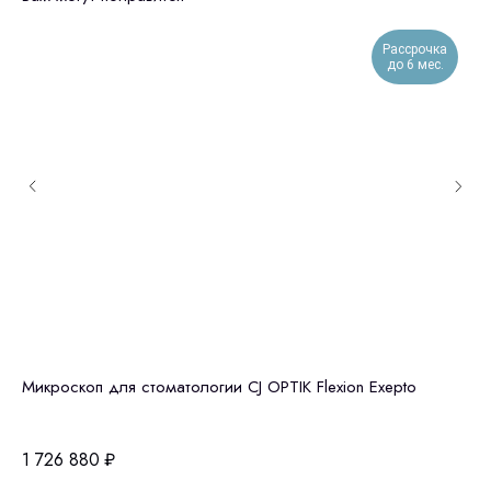
Рассрочка
до 6 мес.
Микроскоп для стоматологии CJ OPTIK Flexion Exepto
Cт
AN
1 726 880
₽
4 