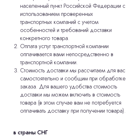
населенный пункт Российской Федерации с
использованием проверенных
транспортных компаний с учетом
особенностей и требований доставки
Остались вопросы
конкретного товара.
Оплата услуг транспортной компании
оставьте контакты, мы свяжемся и
оплачивается вами непосредственно в
© 2024 ЛС Дентал Групп
ответим на все вопросы
транспортной компании.
Стоимость доставки мы рассчитаем для вас
самостоятельно и сообщим при обработке
заказа. Для вашего удобства стоимость
Главная
доставки мы можем включить в стоимость
Продукция
товара (в этом случае вам не потребуется
оплачивать доставку при получении товара).
Оплата и доставка
Контакты
в страны СНГ