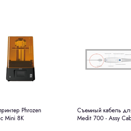
принтер Phrozen
Cъемный кабель дл
ic Mini 8K
Medit 700 - Assy Cab
USB Main IO3 / USB