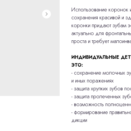
Использование коронок и
сохранения красивой и з
коронки придают зубам эс
актуально для фронтальн
проста и требует малоинв
ИНДИВИДУАЛЬНЫЕ ДЕТ
ЭТО:
- сохранение молочных з
и иных поражениях
- защита хрупких зубов п
- защита пролеченных зуб
- возможность полноцен
- формирование правильн
дикции