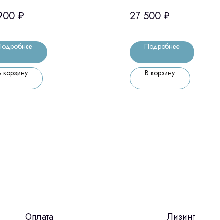
кабель для i700 (Me
900
₽
27 500
₽
Ю.Корея)
Подробнее
Подробнее
В корзину
В корзину
Оплата
Лизинг