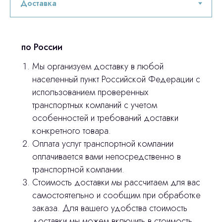
оставьте контакты, мы свяжемся и
© 2024 ЛС Дентал Групп
ответим на все вопросы
по России
Мы организуем доставку в любой
Главная
населенный пункт Российской Федерации с
Продукция
использованием проверенных
транспортных компаний с учетом
Оплата и доставка
особенностей и требований доставки
Контакты
конкретного товара.
Оплата услуг транспортной компании
оплачивается вами непосредственно в
3D печать
транспортной компании.
Лицензирование
Стоимость доставки мы рассчитаем для вас
самостоятельно и сообщим при обработке
Изготовление хирургических шаблонов
заказа. Для вашего удобства стоимость
Политика конфиденциальности
доставки мы можем включить в стоимость