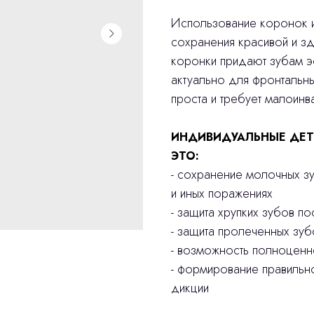
Использование коронок и
сохранения красивой и з
коронки придают зубам эс
актуально для фронтальн
проста и требует малоинв
ИНДИВИДУАЛЬНЫЕ ДЕТ
ЭТО:
- сохранение молочных з
и иных поражениях
- защита хрупких зубов п
- защита пролеченных зуб
- возможность полноцен
- формирование правильн
дикции