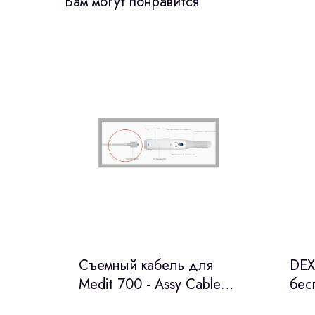
Вам могут понравится
Cъемный кабель для
DEX
Medit 700 - Assy Cable
бес
USB Main IO3 / USB
инт