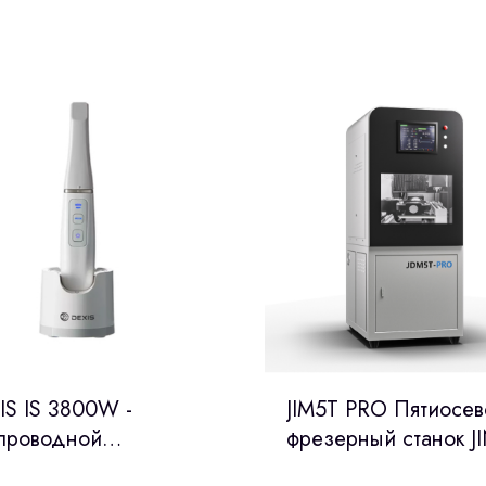
IS IS 3800W -
JIM5T PRO Пятиосев
проводной
фрезерный станок JI
раоральный сканер,
Китай