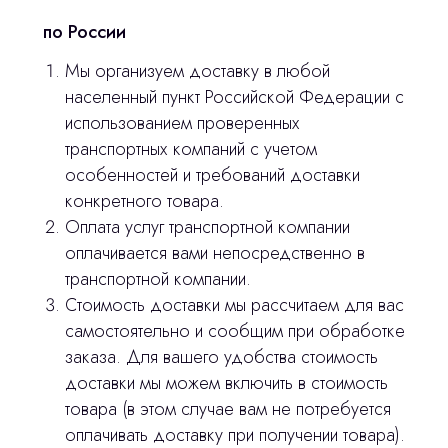
по России
Мы организуем доставку в любой
населенный пункт Российской Федерации с
использованием проверенных
транспортных компаний с учетом
особенностей и требований доставки
Остались вопросы
конкретного товара.
Оплата услуг транспортной компании
оставьте контакты, мы свяжемся и
© 2024 ЛС Дентал Групп
оплачивается вами непосредственно в
ответим на все вопросы
транспортной компании.
Стоимость доставки мы рассчитаем для вас
самостоятельно и сообщим при обработке
Главная
заказа. Для вашего удобства стоимость
доставки мы можем включить в стоимость
Продукция
товара (в этом случае вам не потребуется
Оплата и доставка
оплачивать доставку при получении товара).