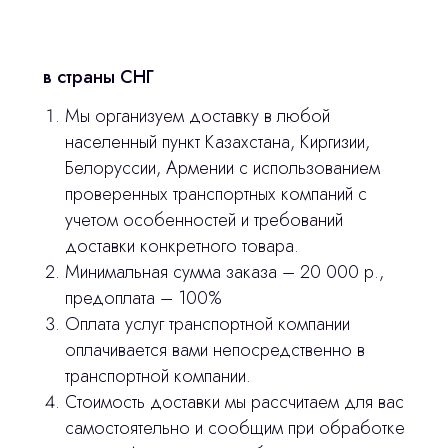
Контакты
в страны СНГ
3D печать
Мы организуем доставку в любой
Лицензирование
населенный пункт Казахстана, Киргизии,
Изготовление хирургических шаблонов
Белоруссии, Армении с использованием
проверенных транспортных компаний с
Отправить вопрос
Политика конфиденциальности
учетом особенностей и требований
доставки конкретного товара.
Нажимая на кнопку «Отправить вопрос»
stasicus
сделано
Минимальная сумма заказа – 20 000 р.,
вы соглашаетесь с
политикой
предоплата – 100%
конфиденциальности
Оплата услуг транспортной компании
оплачивается вами непосредственно в
транспортной компании.
Стоимость доставки мы рассчитаем для вас
самостоятельно и сообщим при обработке