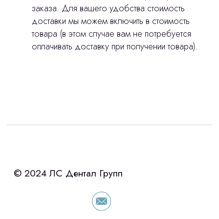
заказа. Для вашего удобства стоимость
доставки мы можем включить в стоимость
товара (в этом случае вам не потребуется
оплачивать доставку при получении товара).
Интересует лизинг?
с помощью нашего партнера ООО
«Уралпромлизинг» подберем выгодные
условия по лизингу оборудования,
просто оставьте контакты чтобы мы
сориентировали по условиям