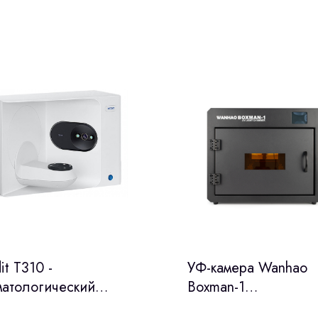
it T310 -
УФ-камера Wanhao
матологический
Boxman-1
ораторный 3D-
(Wanhao,Китай)