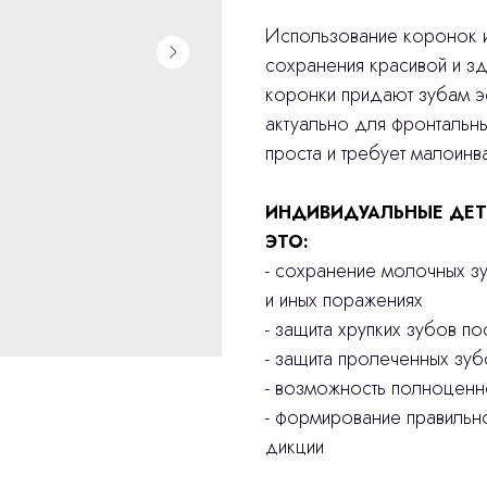
Использование коронок и
сохранения красивой и з
коронки придают зубам эс
актуально для фронтальн
проста и требует малоинв
ИНДИВИДУАЛЬНЫЕ ДЕТ
ЭТО:
- сохранение молочных з
и иных поражениях
- защита хрупких зубов п
- защита пролеченных зуб
- возможность полноцен
- формирование правильн
дикции