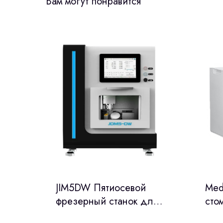
Вам могут понравится
JIM5DW Пятиосевой
Med
фрезерный станок для
сто
сухой и влажной
лаб