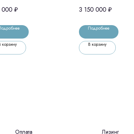
нер + модуль
 000
₽
3 150 000
₽
икулятора (Medit,
орея)
Подробнее
Подробнее
В корзину
В корзину
Оплата
Лизинг