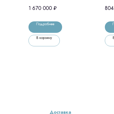
сверхбыстрого
ска
1 670 000
₽
804
оптического
арт
секционирования
Ю.К
Подробнее
В корзину
Доставка