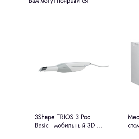
Вам могут понравится
3Shape TRIOS 3 Pod
Med
Basic - мобильный 3D-
сто
сканер с технологией
лаб