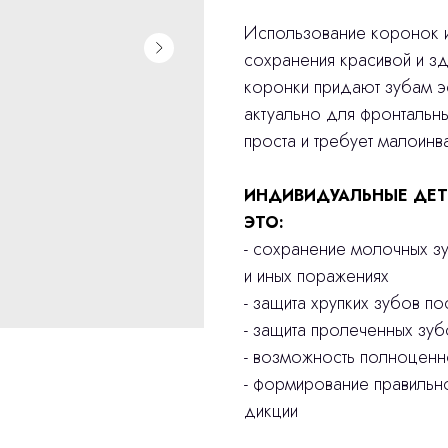
Использование коронок и
сохранения красивой и з
коронки придают зубам эс
актуально для фронтальн
проста и требует малоинв
ИНДИВИДУАЛЬНЫЕ ДЕТ
ЭТО:
- сохранение молочных з
и иных поражениях
- защита хрупких зубов п
- защита пролеченных зуб
- возможность полноцен
- формирование правильн
дикции