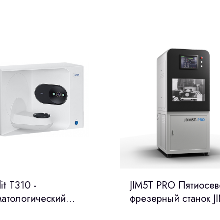
it T310 -
JIM5T PRO Пятиосев
матологический
фрезерный станок JI
ораторный 3D-
Китай