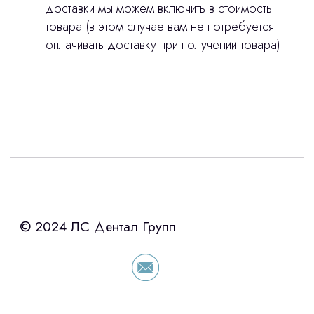
доставки мы можем включить в стоимость
товара (в этом случае вам не потребуется
оплачивать доставку при получении товара).
Интересует лизинг?
с помощью нашего партнера ООО
«Уралпромлизинг» подберем выгодные
условия по лизингу оборудования,
просто оставьте контакты чтобы мы
сориентировали по условиям