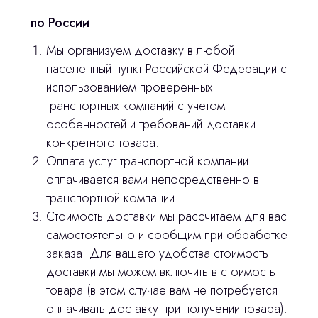
по России
Мы организуем доставку в любой
населенный пункт Российской Федерации с
использованием проверенных
транспортных компаний с учетом
Остались вопросы
особенностей и требований доставки
конкретного товара.
оставьте контакты, мы свяжемся и
Оплата услуг транспортной компании
© 2024 ЛС Дентал Групп
ответим на все вопросы
оплачивается вами непосредственно в
транспортной компании.
Стоимость доставки мы рассчитаем для вас
самостоятельно и сообщим при обработке
Главная
заказа. Для вашего удобства стоимость
Продукция
доставки мы можем включить в стоимость
товара (в этом случае вам не потребуется
Оплата и доставка
оплачивать доставку при получении товара).