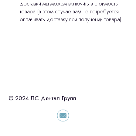
доставки мы можем включить в стоимость
товара (в этом случае вам не потребуется
оплачивать доставку при получении товара).
Интересует лизинг?
с помощью нашего партнера ООО
«Уралпромлизинг» подберем выгодные
условия по лизингу оборудования,
просто оставьте контакты чтобы мы
сориентировали по условиям