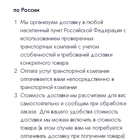
по России
Мы организуем доставку в любой
населенный пункт Российской Федерации с
использованием проверенных
транспортных компаний с учетом
Остались вопросы
особенностей и требований доставки
конкретного товара.
оставьте контакты, мы свяжемся и
Оплата услуг транспортной компании
© 2024 ЛС Дентал Групп
ответим на все вопросы
оплачивается вами непосредственно в
транспортной компании.
Стоимость доставки мы рассчитаем для вас
самостоятельно и сообщим при обработке
Главная
заказа. Для вашего удобства стоимость
Продукция
доставки мы можем включить в стоимость
товара (в этом случае вам не потребуется
Оплата и доставка
оплачивать доставку при получении товара).