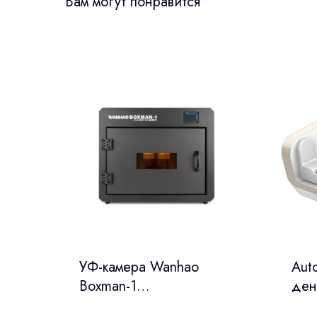
Вам могут понравится
УФ-камера Wanhao
Aut
Boxman-1
ден
(Wanhao,Китай)
(С)