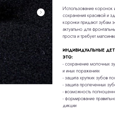
Использование коронок и
сохранения красивой и з
коронки придают зубам эс
актуально для фронтальн
проста и требует малоинв
ИНДИВИДУАЛЬНЫЕ ДЕТ
ЭТО:
- сохранение молочных з
и иных поражениях
- защита хрупких зубов п
- защита пролеченных зуб
- возможность полноцен
- формирование правильн
дикции