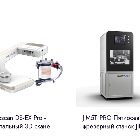
oscan DS-EX Pro -
JIM5T PRO Пятиосев
тальный 3D сканер
фрезерный станок JI
Китай