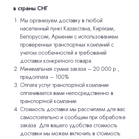
оставьте контакты, мы свяжемся и
© 2024 ЛС Дентал Групп
в страны СНГ
ответим на все вопросы
Мы организуем доставку в любой
населенный пункт Казахстана, Киргизии,
Белоруссии, Армении с использованием
Главная
проверенных транспортных компаний с
Продукция
учетом особенностей и требований
доставки конкретного товара.
Оплата и доставка
Минимальная сумма заказа – 20 000 р.,
Контакты
предоплата – 100%
Оплата услуг транспортной компании
оплачивается вами непосредственно в
3D печать
транспортной компании.
Лицензирование
Стоимость доставки мы рассчитаем для вас
самостоятельно и сообщим при обработке
Изготовление хирургических шаблонов
заказа. Для вашего удобства стоимость
Политика конфиденциальности
доставки мы можем включить в стоимость