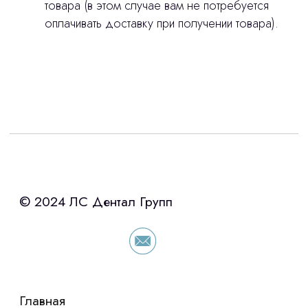
товара (в этом случае вам не потребуется
оплачивать доставку при получении товара).
stasicus
сделано
Интересует лизинг?
с помощью нашего партнера ООО
«Уралпромлизинг» подберем выгодные
условия по лизингу оборудования,
просто оставьте контакты чтобы мы
сориентировали по условиям