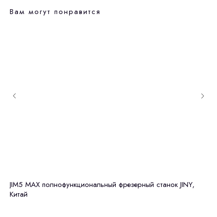
Вам могут понравится
JIM5 MAX полнофункциональный фрезерный станок JINY,
JI
Китай
вл