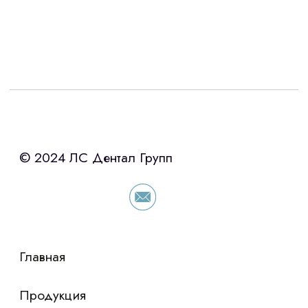
Интересует лизинг?
с помощью нашего партнера ООО
«Уралпромлизинг» подберем выгодные
условия по лизингу оборудования,
просто оставьте контакты чтобы мы
сориентировали по условиям