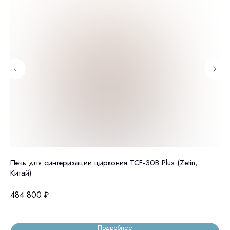
Печь для синтеризации циркония TCF-30B Plus (Zetin,
Ст
Китай)
мм
484 800
₽
89
Подробнее