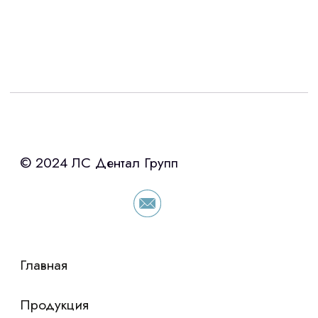
Интересует лизинг?
с помощью нашего партнера ООО
«Уралпромлизинг» подберем выгодные
условия по лизингу оборудования,
просто оставьте контакты чтобы мы
сориентировали по условиям