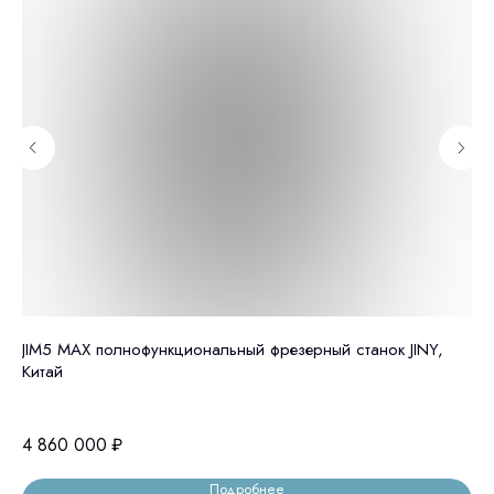
JIM5 MAX полнофункциональный фрезерный станок JINY,
Ст
Китай
мм
4 860 000
₽
85
Подробнее