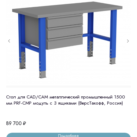
Стол для CAD/CAM металлический промышленный 1500
JI
мм PRF-CMP модуль с 3 ящиками (ВерсТакофф, Россия)
Ки
89 700
₽
4 
Подробнее