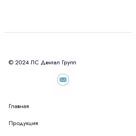
Интересует лизинг?
с помощью нашего партнера ООО
«Уралпромлизинг» подберем выгодные
условия по лизингу оборудования,
просто оставьте контакты чтобы мы
сориентировали по условиям