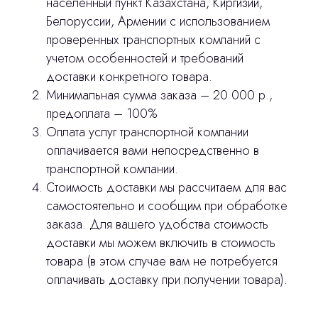
населенный пункт Казахстана, Киргизии,
Белоруссии, Армении с использованием
проверенных транспортных компаний с
Главная
учетом особенностей и требований
Продукция
доставки конкретного товара.
Минимальная сумма заказа – 20 000 р.,
Оплата и доставка
предоплата – 100%
Контакты
Оплата услуг транспортной компании
оплачивается вами непосредственно в
транспортной компании.
3D печать
Стоимость доставки мы рассчитаем для вас
Лицензирование
самостоятельно и сообщим при обработке
заказа. Для вашего удобства стоимость
Изготовление хирургических шаблонов
доставки мы можем включить в стоимость
Политика конфиденциальности
товара (в этом случае вам не потребуется
оплачивать доставку при получении товара).
stasicus
сделано