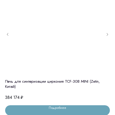
Печь для синтеризации циркония TCF-30B MINI (Zetin,
Пе
Китай)
Ки
384 174
₽
48
Подробнее