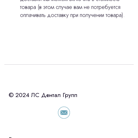
товара (в этом случае вам не потребуется
оплачивать доставку при получении товара).
Интересует лизинг?
с помощью нашего партнера ООО
«Уралпромлизинг» подберем выгодные
условия по лизингу оборудования,
просто оставьте контакты чтобы мы
сориентировали по условиям