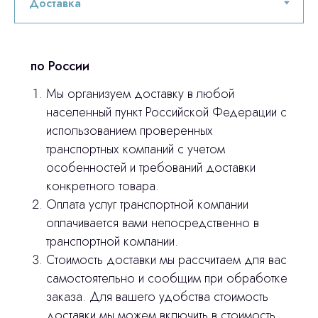
по России
Мы организуем доставку в любой
населенный пункт Российской Федерации с
использованием проверенных
транспортных компаний с учетом
Остались вопросы
особенностей и требований доставки
конкретного товара.
оставьте контакты, мы свяжемся и
Оплата услуг транспортной компании
© 2024 ЛС Дентал Групп
ответим на все вопросы
оплачивается вами непосредственно в
транспортной компании.
Стоимость доставки мы рассчитаем для вас
самостоятельно и сообщим при обработке
Главная
заказа. Для вашего удобства стоимость
Продукция
доставки мы можем включить в стоимость