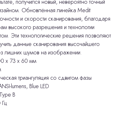
льтате, получился новый, невероятно точный
зайном. Обновлённая линейка Medit
очности и скорости сканирования, благодаря
ам высокого разрешения и технологии
том
.
Эти технологические решения позволяют
учить данные сканирования высочайшего
ез лишних шумов на изображении.
0 х 73 х 60 мм
м
ческая триангуляция со сдвигом фазы
ANSI-lumens, Blue LED
 Type B
 Гц