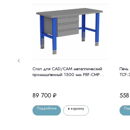
ro (Н)
Стол для CAD/CAM металлический
Печь
промышленный 1500 мм PRF-CMP
TCF-3
модуль с 3 ящиками (ВерсТакофф,
Россия)
89 700
₽
558
Подробнее
По
в корзину