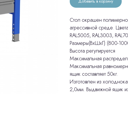
Добавить в корзину
Стол окрашен полимерной
агрессивной среде. Цвета
RAL5005, RAL3003, RAL7
Размеры(ВхШхГ):(800-10
Высота регулируется
Максимальная распределен
Максимальная равномерн
ящик составляет 50кг.
Изготовлен из холоднокат
2,0мм. Выдвижной ящик из