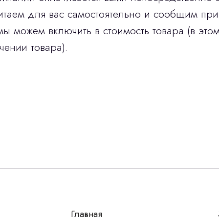
итаем для вас самостоятельно и сообщим при
мы можем включить в стоимость товара (в этом
чении товара).
Остались вопросы
г?
авьте контакты, мы свяжемся и ответим на все воп
алпромлизинг»
Главная