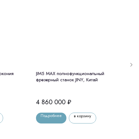
ркония
JIM5 MAX полнофункциональный
Medi
фрезерный станок JINY, Китай
лабо
арти
4 860 000
₽
80
Подробнее
По
в корзину