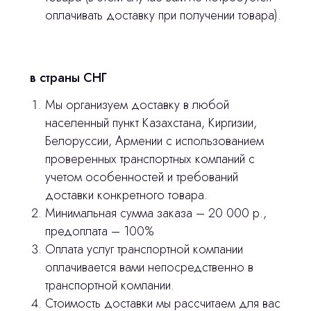
Остались вопросы
оплачивать доставку при получении товара).
оставьте контакты, мы свяжемся и
© 2024 ЛС Дентал Групп
ответим на все вопросы
в страны СНГ
Мы организуем доставку в любой
населенный пункт Казахстана, Киргизии,
Главная
Белоруссии, Армении с использованием
Продукция
проверенных транспортных компаний с
учетом особенностей и требований
Оплата и доставка
доставки конкретного товара.
Контакты
Минимальная сумма заказа – 20 000 р.,
предоплата – 100%
Оплата услуг транспортной компании
3D печать
оплачивается вами непосредственно в
Лицензирование
транспортной компании.
Стоимость доставки мы рассчитаем для вас
Изготовление хирургических шаблонов