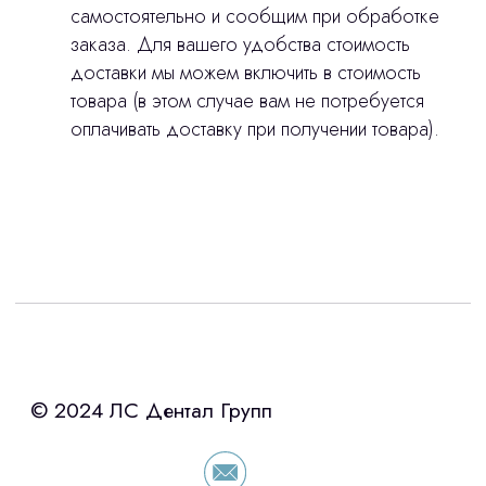
самостоятельно и сообщим при обработке
Политика конфиденциальности
заказа. Для вашего удобства стоимость
доставки мы можем включить в стоимость
товара (в этом случае вам не потребуется
stasicus
сделано
оплачивать доставку при получении товара).
Интересует лизинг?
с помощью нашего партнера ООО
«Уралпромлизинг» подберем выгодные
условия по лизингу оборудования,
просто оставьте контакты чтобы мы