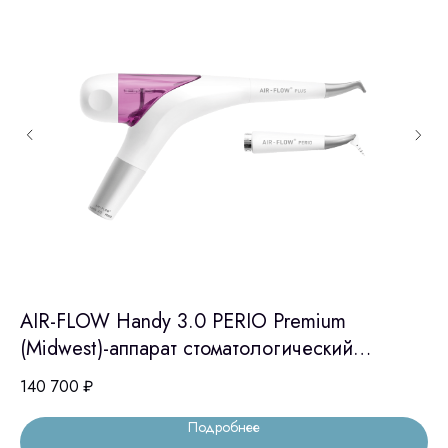
AIR-FLOW Handy 3.0 PERIO Premium
Фо
(Midwest)-аппарат стоматологический
л
пескоструйный
140 700
₽
13
Подробнее