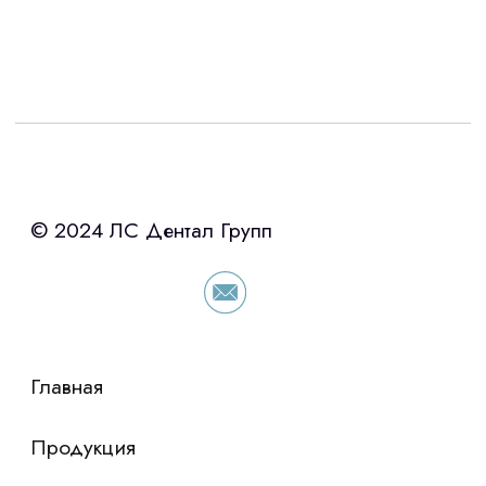
Интересует лизинг?
с помощью нашего партнера ООО
«Уралпромлизинг» подберем выгодные
условия по лизингу оборудования,
просто оставьте контакты чтобы мы
сориентировали по условиям