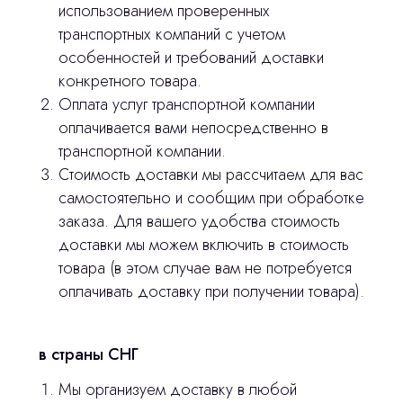
оставьте контакты, мы свяжемся и
использованием проверенных
© 2024 ЛС Дентал Групп
ответим на все вопросы
транспортных компаний с учетом
особенностей и требований доставки
конкретного товара.
Оплата услуг транспортной компании
Главная
оплачивается вами непосредственно в
транспортной компании.
Продукция
Стоимость доставки мы рассчитаем для вас
Оплата и доставка
самостоятельно и сообщим при обработке
заказа. Для вашего удобства стоимость
Контакты
доставки мы можем включить в стоимость
товара (в этом случае вам не потребуется
3D печать
оплачивать доставку при получении товара).
Лицензирование
Изготовление хирургических шаблонов
в страны СНГ
Мы организуем доставку в любой
Политика конфиденциальности