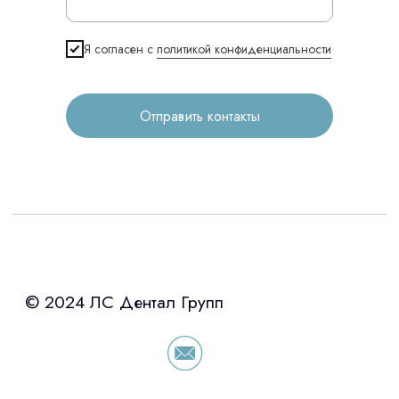
Продукция
Оплата и доставка
Я согласен с
политикой конфиденциальности
Контакты
Отправить контакты
3D печать
Лицензирование
Изготовление хирургических шаблонов
Политика конфиденциальности
stasicus
сделано