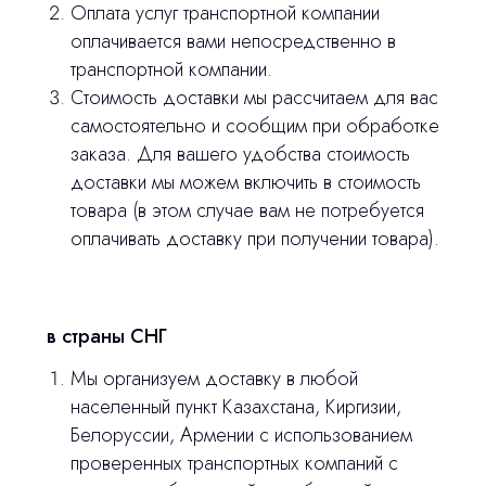
Оплата услуг транспортной компании
Остались вопросы
оплачивается вами непосредственно в
транспортной компании.
оставьте контакты, мы свяжемся и
Стоимость доставки мы рассчитаем для вас
© 2024 ЛС Дентал Групп
ответим на все вопросы
самостоятельно и сообщим при обработке
заказа. Для вашего удобства стоимость
доставки мы можем включить в стоимость
товара (в этом случае вам не потребуется
Главная
оплачивать доставку при получении товара).
Продукция
Оплата и доставка
в страны СНГ
Контакты
Мы организуем доставку в любой
населенный пункт Казахстана, Киргизии,
3D печать
Белоруссии, Армении с использованием
Лицензирование
проверенных транспортных компаний с