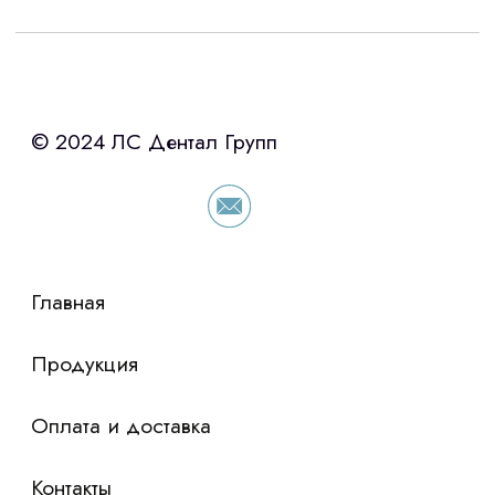
Интересует лизинг?
с помощью нашего партнера ООО
«Уралпромлизинг» подберем выгодные
условия по лизингу оборудования,
просто оставьте контакты чтобы мы
сориентировали по условиям