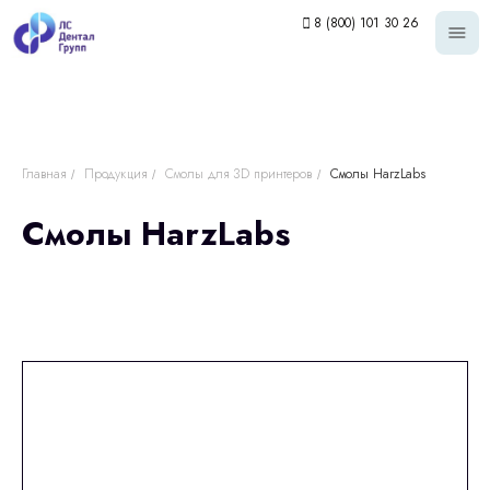
8 (800) 101 30 26
Главная
Продукция
Смолы для 3D принтеров
Смолы HarzLabs
/
/
/
Смолы HarzLabs