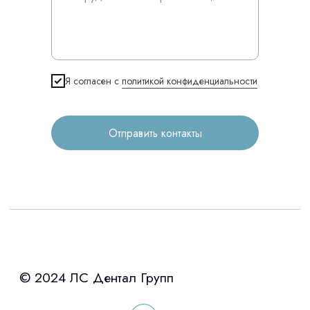
© 2024 ЛС Дентал Групп
Я согласен с
политикой конфиденциальности
Главная
Продукция
Отправить контакты
Оплата и доставка
Контакты
3D печать
Лицензирование
Изготовление хирургических шаблонов
Политика конфиденциальности