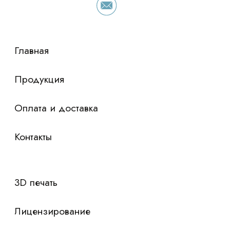
stasicus
сделано