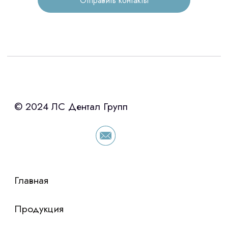
Отправить контакты
3D печать
Лицензирование
Изготовление хирургических шаблонов
Политика конфиденциальности
stasicus
сделано