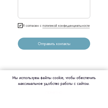
Изготовление хирургических шаблонов
Политика конфиденциальности
stasicus
Я согласен с
политикой конфиденциальности
сделано
Отправить контакты
Мы используем файлы cookie, чтобы обеспечить
максимальное удобство работы с сайтом.
ПОНЯТНО
Сделано в amoCRM