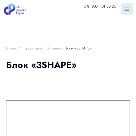
8 (800) 101 30 26
Главная
Продукция
Обучение
Блок «3SHAPE»
/
/
/
Блок «3SHAPE»