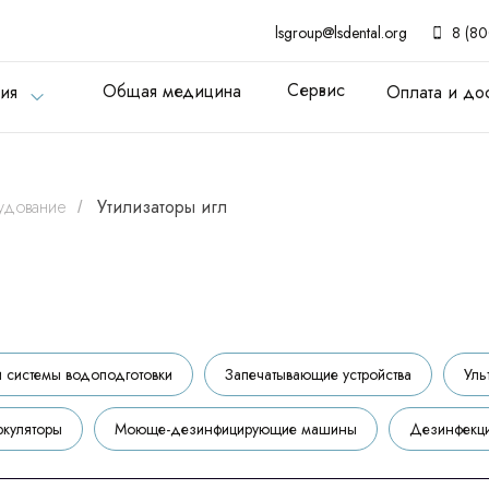
8 (8
lsgroup@lsdental.org
8 (80
Сервис
Общая медицина
ия
Оплата и дос
удование
Утилизаторы игл
/
и системы водоподготовки
Запечатывающие устройства
Уль
ркуляторы
Моюще-дезинфицирующие машины
Дезинфекци