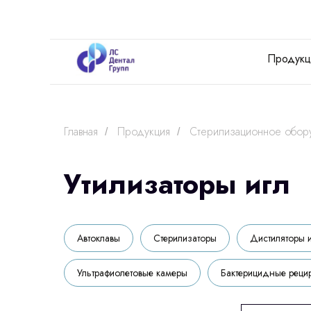
Продукц
Главная
Продукция
Стерилизационное обор
/
/
Утилизаторы игл
Автоклавы
Стерилизаторы
Дистиляторы 
Ультрафиолетовые камеры
Бактерицидные реци