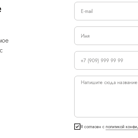
е
мое
с
Я согласен с
политикой конфи